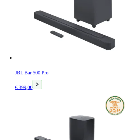
JBL Bar 500 Pro
Huidige
€
399,00
prijs
is:
€ 399,00.