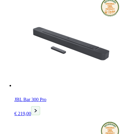
€ 99,00.
JBL Bar 300 Pro
Huidige
€
219,00
prijs
is:
€ 219,00.