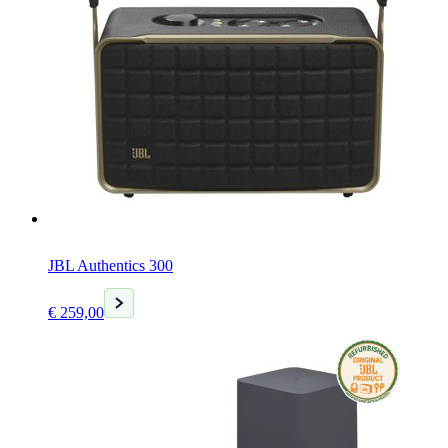
JBL Authentics 300
Huidige
€
259,00
prijs
is:
€ 259,00.