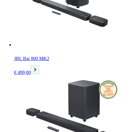
JBL Bar 800 MK2
Huidige
€
499,00
prijs
is:
€ 499,00.