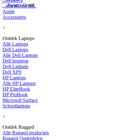
Monitoren
Zwart / Goud
Refurbished JBL
Apple
Accessoires
<
Ontdek Laptops
Alle Laptops
Dell Laptops
Alle Dell Laptops
Dell Inspiron
Dell Latitude
Dell XPS
HP Laptops
Alle HP Laptops
HP EliteBook
HP ProBook
Microsoft Surface
Schoollaptops
<
Ontdek Rugged
Alle Rugged producten
Rugged Onderdelen