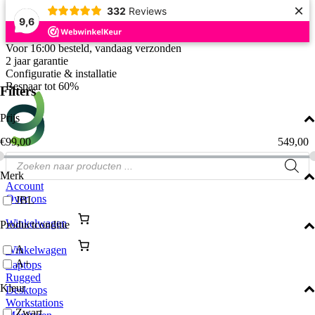
×
332
Reviews
9,6
Ga
Voor 16:00 besteld, vandaag verzonden
naar
2 jaar garantie
de
Configuratie & installatie
inhoud
Bespaar tot 60%
Filters
Prijs
€
99,00
549,00
Producten
zoeken
Merk
Account
Over ons
JBL
Winkelwagen
Productconditie
A
Winkelwagen
A+
Laptops
Rugged
Kleur
Desktops
Workstations
Zwart