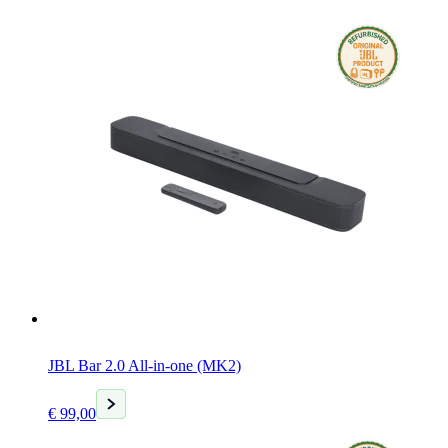
JBL Bar 2.0 All-in-one (MK2)
Huidige
€
99,00
prijs
is: