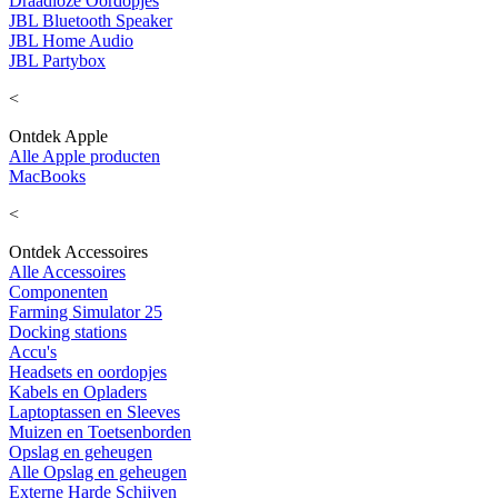
Draadloze Oordopjes
JBL Bluetooth Speaker
JBL Home Audio
JBL Partybox
<
Ontdek Apple
Alle Apple producten
MacBooks
<
Ontdek Accessoires
Alle Accessoires
Componenten
Farming Simulator 25
Docking stations
Accu's
Headsets en oordopjes
Kabels en Opladers
Laptoptassen en Sleeves
Muizen en Toetsenborden
Opslag en geheugen
Alle Opslag en geheugen
Externe Harde Schijven