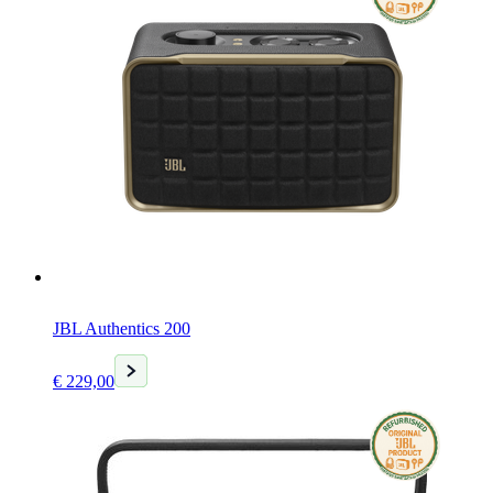
JBL Authentics 200
Huidige
€
229,00
prijs
is:
€ 229,00.