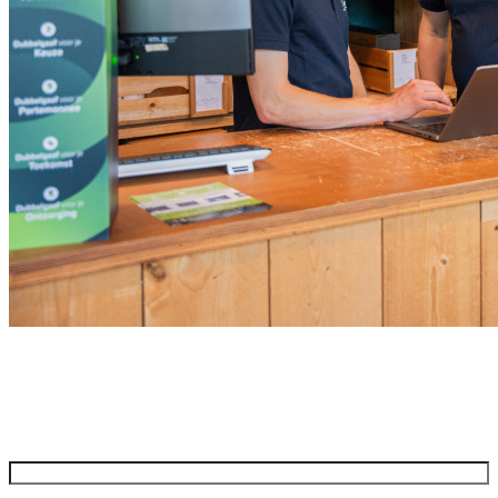
Meld je aan voor onze nieuwsbrief
Ontvang de beste aanbiedingen en adviezen
Naam
*
Voornaam
Achternaam