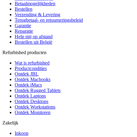
Betaalmogelijkheden
Bestellen
Verzending & Levering
Terugbetaal- en retourneringsbeleid
Garantie
Reparatie
Help mij op afstand
Bestellen uit België
Refurbished producten
Wat is refurbished
Productcondities
Ontdek JBL
Ontdek Macbooks
Ontdek iMacs
Ontdek Rugged Tablets
Ontdek Laptops
Ontdek Desktops
Ontdek Workstations
Ontdek Monitoren
Zakelijk
Inkoop