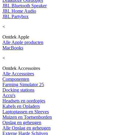
Draadloze Oordopjes
JBL Bluetooth Speaker
JBL Home Audio
JBL Partybox
<
Ontdek Apple
Alle Apple producten
MacBooks
<
Ontdek Accessoires
Alle Accessoires
Componenten
Farming Simulator 25
Docking stations
Accu's
Headsets en oordopjes
Kabels en Opladers
Laptoptassen en Sleeves
Muizen en Toetsenborden
Opslag en geheugen
Alle Opslag en geheugen
Externe Harde Schijven