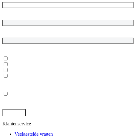
Bedrijfsnaam
E-mailadres
*
In welke onderwerpen ben je geïnteresseerd?
*
Dubbelgaaf winkel en werkplaats
Laptops, desktops en monitoren
Rugged tablets en laptops
(Mobile) Workstations
Privacy
*
Ik ga akkoord met de opslag en behandeling van mijn gegevens
door deze site. -
Privacybeleid
*
Klantenservice
Veelgestelde vragen