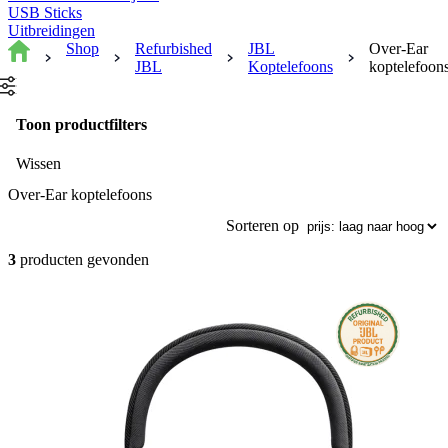
USB Sticks
Uitbreidingen
Shop
Refurbished
JBL
Over-Ear
JBL
Koptelefoons
koptelefoon
Toon productfilters
Wissen
Over-Ear koptelefoons
Sorteren op
3
producten gevonden