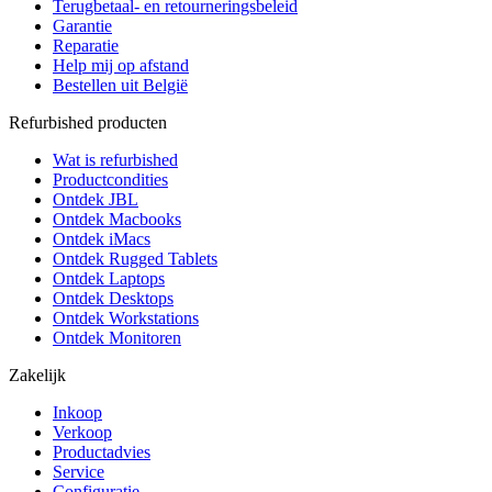
Terugbetaal- en retourneringsbeleid
Garantie
Reparatie
Help mij op afstand
Bestellen uit België
Refurbished producten
Wat is refurbished
Productcondities
Ontdek JBL
Ontdek Macbooks
Ontdek iMacs
Ontdek Rugged Tablets
Ontdek Laptops
Ontdek Desktops
Ontdek Workstations
Ontdek Monitoren
Zakelijk
Inkoop
Verkoop
Productadvies
Service
Configuratie