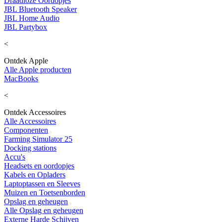
Draadloze Oordopjes
JBL Bluetooth Speaker
JBL Home Audio
JBL Partybox
<
Ontdek Apple
Alle Apple producten
MacBooks
<
Ontdek Accessoires
Alle Accessoires
Componenten
Farming Simulator 25
Docking stations
Accu's
Headsets en oordopjes
Kabels en Opladers
Laptoptassen en Sleeves
Muizen en Toetsenborden
Opslag en geheugen
Alle Opslag en geheugen
Externe Harde Schijven