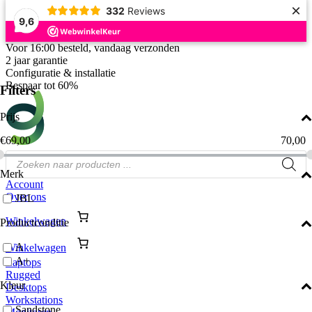
×
332
Reviews
9,6
Ga
Voor 16:00 besteld, vandaag verzonden
naar
2 jaar garantie
de
Configuratie & installatie
inhoud
Bespaar tot 60%
Filters
Prijs
€
69,00
70,00
Producten
zoeken
Merk
Account
Over ons
JBL
Winkelwagen
Productconditie
A
Winkelwagen
A+
Laptops
Rugged
Kleur
Desktops
Workstations
Sandstone