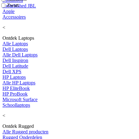
Monitoren
Zwart
Refurbished JBL
Apple
Accessoires
<
Ontdek Laptops
Alle Laptops
Dell Laptops
Alle Dell Laptops
Dell Inspiron
Dell Latitude
Dell XPS
HP Laptops
Alle HP Laptops
HP EliteBook
HP ProBook
Microsoft Surface
Schoollaptops
<
Ontdek Rugged
Alle Rugged producten
Rugged Onderdelen