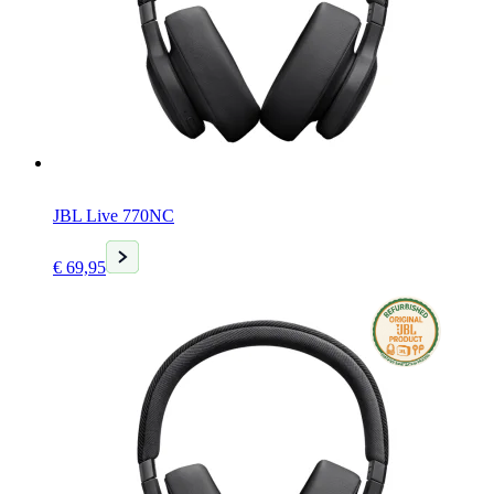
JBL Live 770NC
Huidige
€
69,95
prijs
is:
€ 69,95.