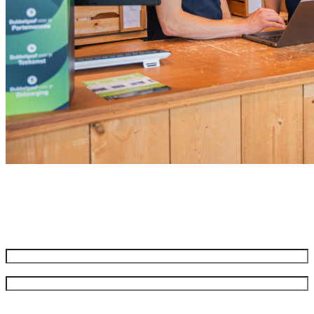
Meld je aan voor onze nieuwsbrief
Ontvang de beste aanbiedingen en adviezen
Naam
*
Voornaam
Achternaam
Bedrijfsnaam