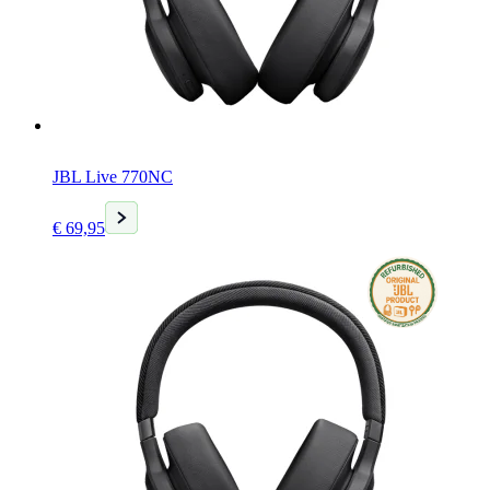
JBL Live 770NC
Huidige
€
69,95
prijs
is:
€ 69,95.