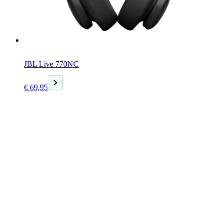
JBL Live 770NC
Huidige
€
69,95
prijs
is:
€ 69,95.