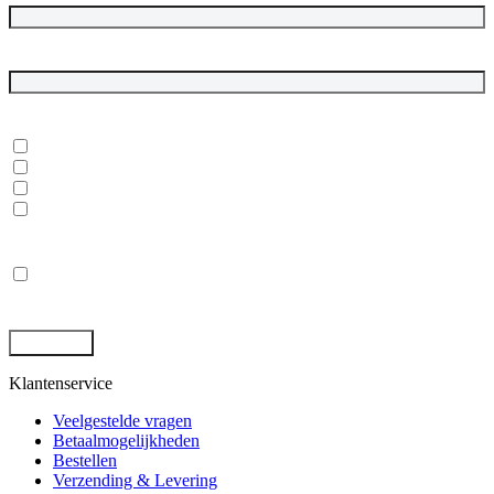
E-mailadres
*
In welke onderwerpen ben je geïnteresseerd?
*
Dubbelgaaf winkel en werkplaats
Laptops, desktops en monitoren
Rugged tablets en laptops
(Mobile) Workstations
Privacy
*
Ik ga akkoord met de opslag en behandeling van mijn gegevens
door deze site. -
Privacybeleid
*
Klantenservice
Veelgestelde vragen
Betaalmogelijkheden
Bestellen
Verzending & Levering