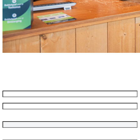
Meld je aan voor onze nieuwsbrief
Ontvang de beste aanbiedingen en adviezen
Naam
*
Voornaam
Achternaam
Bedrijfsnaam
E-mailadres
*