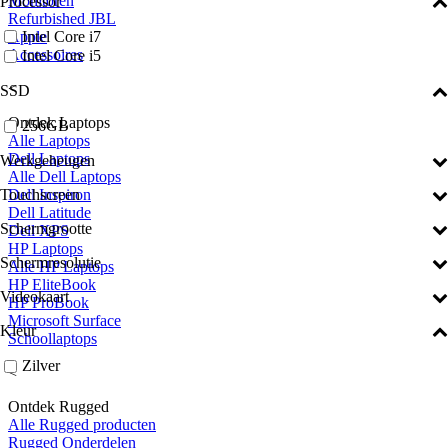
Monitoren
Processor
Refurbished JBL
Intel Core i7
Apple
Accessoires
Intel Core i5
<
SSD
Ontdek Laptops
256GB
Alle Laptops
Dell Laptops
Werkgeheugen
Alle Dell Laptops
Dell Inspiron
Touchscreen
Dell Latitude
Schermgrootte
Dell XPS
HP Laptops
Schermresolutie
Alle HP Laptops
HP EliteBook
Videokaart
HP ProBook
Microsoft Surface
Kleur
Schoollaptops
Zilver
<
Ontdek Rugged
Alle Rugged producten
Rugged Onderdelen