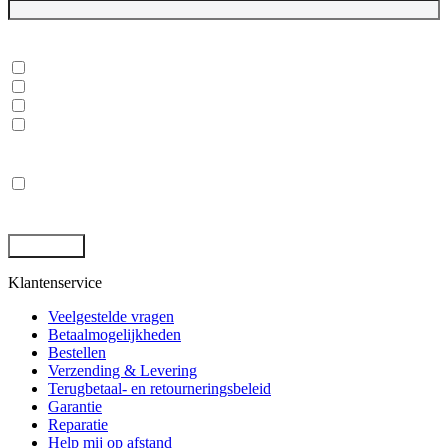
In welke onderwerpen ben je geïnteresseerd?
*
Dubbelgaaf winkel en werkplaats
Laptops, desktops en monitoren
Rugged tablets en laptops
(Mobile) Workstations
Privacy
*
Ik ga akkoord met de opslag en behandeling van mijn gegevens
door deze site. -
Privacybeleid
*
Klantenservice
Veelgestelde vragen
Betaalmogelijkheden
Bestellen
Verzending & Levering
Terugbetaal- en retourneringsbeleid
Garantie
Reparatie
Help mij op afstand