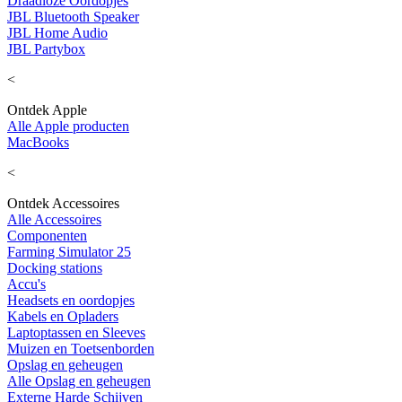
Draadloze Oordopjes
JBL Bluetooth Speaker
JBL Home Audio
JBL Partybox
<
Ontdek Apple
Alle Apple producten
MacBooks
<
Ontdek Accessoires
Alle Accessoires
Componenten
Farming Simulator 25
Docking stations
Accu's
Headsets en oordopjes
Kabels en Opladers
Laptoptassen en Sleeves
Muizen en Toetsenborden
Opslag en geheugen
Alle Opslag en geheugen
Externe Harde Schijven