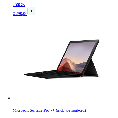
256GB
Huidige
€
299,00
prijs
is:
€ 299,00.
Microsoft Surface Pro 7+ (incl. toetsenbord)