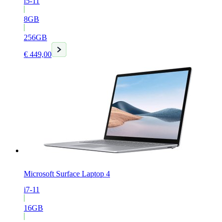
i5-11
8GB
256GB
Huidige
€
449,00
prijs
is:
€ 449,00.
Microsoft Surface Laptop 4
i7-11
16GB