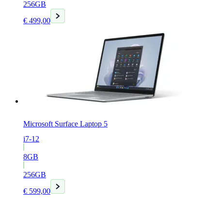
256GB
Huidige
€
499,00
prijs
is:
€ 499,00.
Microsoft Surface Laptop 5
i7-12
8GB
256GB
Huidige
€
599,00
prijs
is:
€ 599,00.