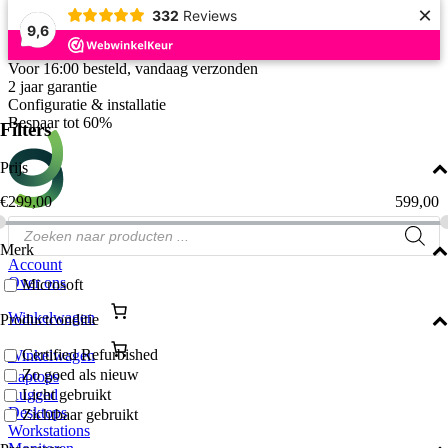
×
332
Reviews
9,6
Ga
Voor 16:00 besteld, vandaag verzonden
naar
2 jaar garantie
de
Configuratie & installatie
inhoud
Bespaar tot 60%
Filters
Prijs
€
299,00
599,00
Producten
zoeken
Merk
Account
Over ons
Microsoft
Winkelwagen
Productconditie
Certified Refurbished
Winkelwagen
Zo goed als nieuw
Laptops
Rugged
Licht gebruikt
Desktops
Zichtbaar gebruikt
Workstations