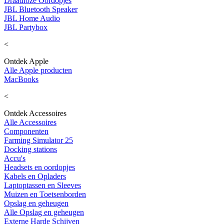
Draadloze Oordopjes
JBL Bluetooth Speaker
JBL Home Audio
JBL Partybox
<
Ontdek Apple
Alle Apple producten
MacBooks
<
Ontdek Accessoires
Alle Accessoires
Componenten
Farming Simulator 25
Docking stations
Accu's
Headsets en oordopjes
Kabels en Opladers
Laptoptassen en Sleeves
Muizen en Toetsenborden
Opslag en geheugen
Alle Opslag en geheugen
Externe Harde Schijven