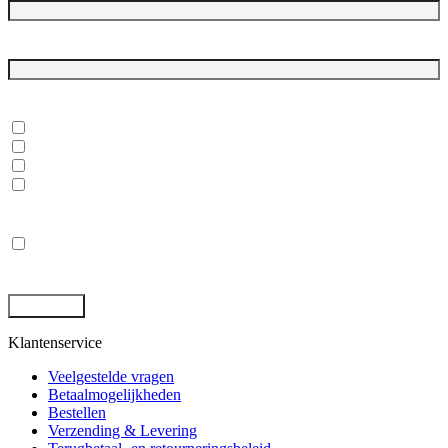
E-mailadres
*
In welke onderwerpen ben je geïnteresseerd?
*
Dubbelgaaf winkel en werkplaats
Laptops, desktops en monitoren
Rugged tablets en laptops
(Mobile) Workstations
Privacy
*
Ik ga akkoord met de opslag en behandeling van mijn gegevens
door deze site. -
Privacybeleid
*
Klantenservice
Veelgestelde vragen
Betaalmogelijkheden
Bestellen
Verzending & Levering