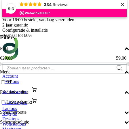
×
334
Reviews
9,6
Ga
Voor 16:00 besteld, vandaag verzonden
naar
2 jaar garantie
de
Configuratie & installatie
inhoud
Bespaar tot 60%
Filters
Prijs
€
29,00
59,00
Producten
zoeken
Merk
Account
Over ons
HP
Winkelwagen
Productconditie
Licht gebruikt
Winkelwagen
Laptops
Schermgrootte
Rugged
Desktops
Schermresolutie
Workstations