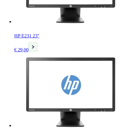
HP E231 23"
Huidige
€
29,00
prijs
is:
€ 29,00.