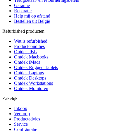
Terugbetaal- en retourneringsbeleid
Garantie
Reparatie
Help mij op afstand
Bestellen uit België
Refurbished producten
Wat is refurbished
Productcondities
Ontdek JBL
Ontdek Macbooks
Ontdek iMacs
Ontdek Rugged Tablets
Ontdek Laptops
Ontdek Desktops
Ontdek Workstations
Ontdek Monitoren
Zakelijk
Inkoop
Verkoop
Productadvies
Service
Configuratie