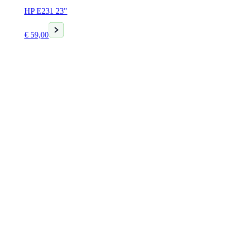
HP E231 23"
Huidige
€
59,00
prijs
is:
€ 59,00.