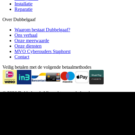
Installatie
Reparatie
Over Dubbelgaaf
Waarom bestaat Dubbelgaaf?
Ons verhaal
Onze meerwaarde
Onze diensten
MVO Cyberouders Staphorst
Contact
Veilig betalen met de volgende betaalmethodes
© 2026 Dubbelgaaf. Alle rechten voorbehouden.
Algemene voorwaarden
Privacy
WebwinkelKeur
Cookievoorkeuren wijzigen