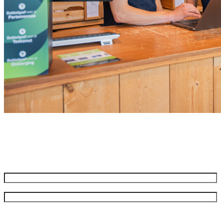
Meld je aan voor onze nieuwsbrief
Ontvang de beste aanbiedingen en adviezen
Naam
*
Voornaam
Achternaam
Bedrijfsnaam