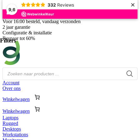
×
332
Reviews
9,6
Ga
Voor 16:00 besteld, vandaag verzonden
naar
2 jaar garantie
de
Configuratie & installatie
inhoud
Bespaar tot 60%
Filters
Producten
zoeken
Account
Over ons
Winkelwagen
Winkelwagen
Laptops
Rugged
Desktops
Workstations