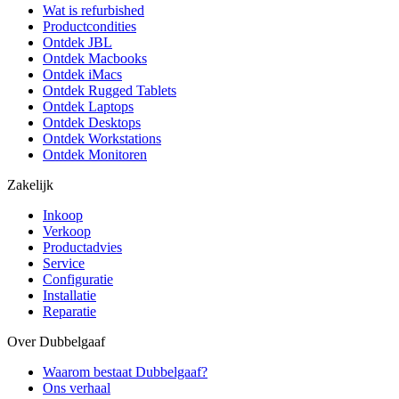
Wat is refurbished
Productcondities
Ontdek JBL
Ontdek Macbooks
Ontdek iMacs
Ontdek Rugged Tablets
Ontdek Laptops
Ontdek Desktops
Ontdek Workstations
Ontdek Monitoren
Zakelijk
Inkoop
Verkoop
Productadvies
Service
Configuratie
Installatie
Reparatie
Over Dubbelgaaf
Waarom bestaat Dubbelgaaf?
Ons verhaal