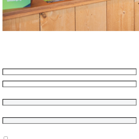
Meld je aan voor onze nieuwsbrief
Ontvang de beste aanbiedingen en adviezen
Naam
*
Voornaam
Achternaam
Bedrijfsnaam
E-mailadres
*
In welke onderwerpen ben je geïnteresseerd?
*
Dubbelgaaf winkel en werkplaats