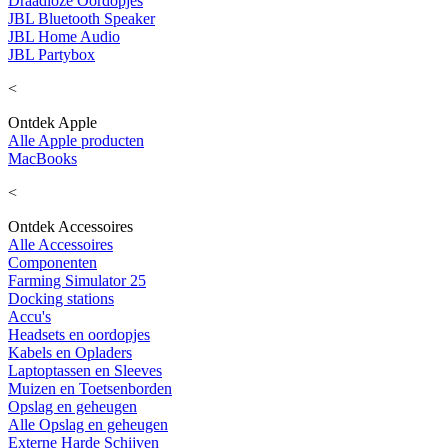
Draadloze Oordopjes
JBL Bluetooth Speaker
JBL Home Audio
JBL Partybox
<
Ontdek Apple
Alle Apple producten
MacBooks
<
Ontdek Accessoires
Alle Accessoires
Componenten
Farming Simulator 25
Docking stations
Accu's
Headsets en oordopjes
Kabels en Opladers
Laptoptassen en Sleeves
Muizen en Toetsenborden
Opslag en geheugen
Alle Opslag en geheugen
Externe Harde Schijven