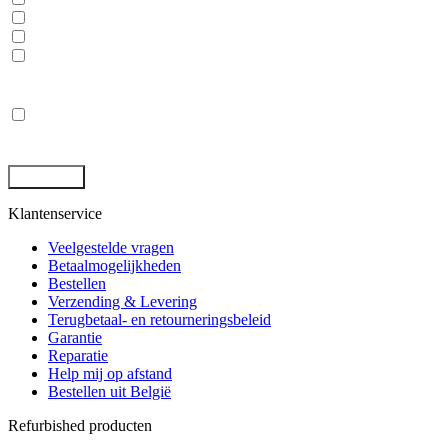
Laptops, desktops en monitoren
Rugged tablets en laptops
(Mobile) Workstations
Privacy
*
Ik ga akkoord met de opslag en behandeling van mijn gegevens
door deze site. -
Privacybeleid
*
Klantenservice
Veelgestelde vragen
Betaalmogelijkheden
Bestellen
Verzending & Levering
Terugbetaal- en retourneringsbeleid
Garantie
Reparatie
Help mij op afstand
Bestellen uit België
Refurbished producten