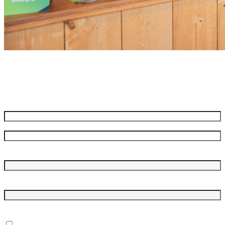
Meld je aan voor onze nieuwsbrief
Ontvang de beste aanbiedingen en adviezen
Naam
*
Voornaam
Achternaam
Bedrijfsnaam
E-mailadres
*
In welke onderwerpen ben je geïnteresseerd?
*
Dubbelgaaf winkel en werkplaats