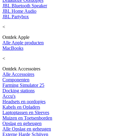
Draadloze Oordopjes
JBL Bluetooth Speaker
JBL Home Audio
JBL Partybox
<
Ontdek Apple
Alle Apple producten
MacBooks
<
Ontdek Accessoires
Alle Accessoires
Componenten
Farming Simulator 25
Docking stations
Accu's
Headsets en oordopjes
Kabels en Opladers
Laptoptassen en Sleeves
Muizen en Toetsenborden
Opslag en geheugen
Alle Opslag en geheugen
Externe Harde Schijven