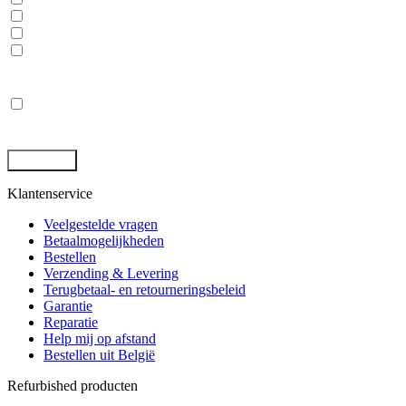
Laptops, desktops en monitoren
Rugged tablets en laptops
(Mobile) Workstations
Privacy
*
Ik ga akkoord met de opslag en behandeling van mijn gegevens
door deze site. -
Privacybeleid
*
Klantenservice
Veelgestelde vragen
Betaalmogelijkheden
Bestellen
Verzending & Levering
Terugbetaal- en retourneringsbeleid
Garantie
Reparatie
Help mij op afstand
Bestellen uit België
Refurbished producten