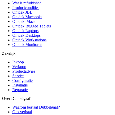
Wat is refurbished
Productcondities
Ontdek JBL
Ontdek Macbooks
Ontdek iMacs
Ontdek Rugged Tablets
Ontdek Laptops
Ontdek Desktops
Ontdek Workstations
Ontdek Monitoren
Zakelijk
Inkoop
Verkoop
Productadvies
Service
Configuratie
Installatie
Reparatie
Over Dubbelgaaf
Waarom bestaat Dubbelgaaf?
Ons verhaal