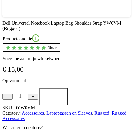
Dell Universal Notebook Laptop Bag Shoulder Strap YW0VM
(Rugged)
Productconditie
Nieuw
Voeg toe aan mijn winkelwagen
€
15,00
Op voorraad
Dell
-
+
Universal
Notebook
SKU:
0YW0VM
Laptop
Category:
Accessoires
, 
Laptoptassen en Sleeves
, 
Rugged
, 
Rugged
Bag
Accessoires
Shoulder
Wat zit er in de doos?
Strap