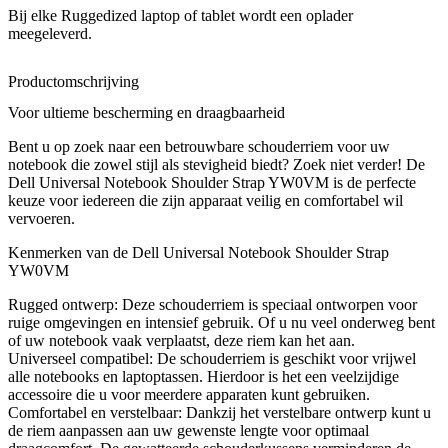
YW0VM
Bij elke Ruggedized laptop of tablet wordt een oplader
(Rugged)
meegeleverd.
aantal
Productomschrijving
Voor ultieme bescherming en draagbaarheid
Bent u op zoek naar een betrouwbare schouderriem voor uw
notebook die zowel stijl als stevigheid biedt? Zoek niet verder! De
Dell Universal Notebook Shoulder Strap YW0VM is de perfecte
keuze voor iedereen die zijn apparaat veilig en comfortabel wil
vervoeren.
Kenmerken van de Dell Universal Notebook Shoulder Strap
YW0VM
Rugged ontwerp: Deze schouderriem is speciaal ontworpen voor
ruige omgevingen en intensief gebruik. Of u nu veel onderweg bent
of uw notebook vaak verplaatst, deze riem kan het aan.
Universeel compatibel: De schouderriem is geschikt voor vrijwel
alle notebooks en laptoptassen. Hierdoor is het een veelzijdige
accessoire die u voor meerdere apparaten kunt gebruiken.
Comfortabel en verstelbaar: Dankzij het verstelbare ontwerp kunt u
de riem aanpassen aan uw gewenste lengte voor optimaal