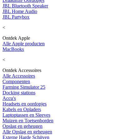
Draadloze Oordopjes
JBL Bluetooth Speaker
JBL Home Audio
JBL Partybox
<
Ontdek Apple
Alle Apple producten
MacBooks
<
Ontdek Accessoires
Alle Accessoires
Componenten
Farming Simulator 25
Docking stations
Accu's
Headsets en oordopjes
Kabels en Opladers
Laptoptassen en Sleeves
Muizen en Toetsenborden
Opslag en geheugen
Alle Opslag en geheugen
Externe Harde Schijven