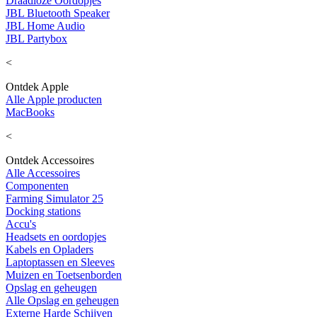
Draadloze Oordopjes
JBL Bluetooth Speaker
JBL Home Audio
JBL Partybox
<
Ontdek Apple
Alle Apple producten
MacBooks
<
Ontdek Accessoires
Alle Accessoires
Componenten
Farming Simulator 25
Docking stations
Accu's
Headsets en oordopjes
Kabels en Opladers
Laptoptassen en Sleeves
Muizen en Toetsenborden
Opslag en geheugen
Alle Opslag en geheugen
Externe Harde Schijven