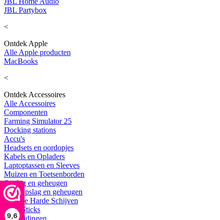
JBL Home Audio
JBL Partybox
<
Ontdek Apple
Alle Apple producten
MacBooks
<
Ontdek Accessoires
Alle Accessoires
Componenten
Farming Simulator 25
Docking stations
Accu's
Headsets en oordopjes
Kabels en Opladers
Laptoptassen en Sleeves
Muizen en Toetsenborden
Opslag en geheugen
Alle Opslag en geheugen
Externe Harde Schijven
USB Sticks
9,6
Uitbreidingen