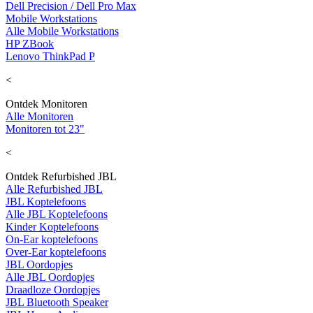
Dell Precision / Dell Pro Max
Mobile Workstations
Alle Mobile Workstations
HP ZBook
Lenovo ThinkPad P
<
Ontdek Monitoren
Alle Monitoren
Monitoren tot 23"
<
Ontdek Refurbished JBL
Alle Refurbished JBL
JBL Koptelefoons
Alle JBL Koptelefoons
Kinder Koptelefoons
On-Ear koptelefoons
Over-Ear koptelefoons
JBL Oordopjes
Alle JBL Oordopjes
Draadloze Oordopjes
JBL Bluetooth Speaker