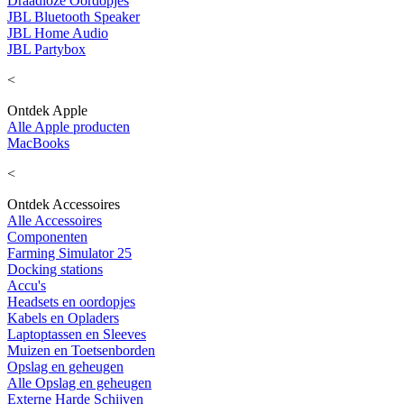
Draadloze Oordopjes
JBL Bluetooth Speaker
JBL Home Audio
JBL Partybox
<
Ontdek Apple
Alle Apple producten
MacBooks
<
Ontdek Accessoires
Alle Accessoires
Componenten
Farming Simulator 25
Docking stations
Accu's
Headsets en oordopjes
Kabels en Opladers
Laptoptassen en Sleeves
Muizen en Toetsenborden
Opslag en geheugen
Alle Opslag en geheugen
Externe Harde Schijven