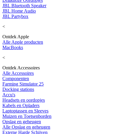
Draadloze Oordopjes
JBL Bluetooth Speaker
JBL Home Audio
JBL Partybox
<
Ontdek Apple
Alle Apple producten
MacBooks
<
Ontdek Accessoires
Alle Accessoires
Componenten
Farming Simulator 25
Docking stations
Accu's
Headsets en oordopjes
Kabels en Opladers
Laptoptassen en Sleeves
Muizen en Toetsenborden
Opslag en geheugen
Alle Opslag en geheugen
Externe Harde Schijven