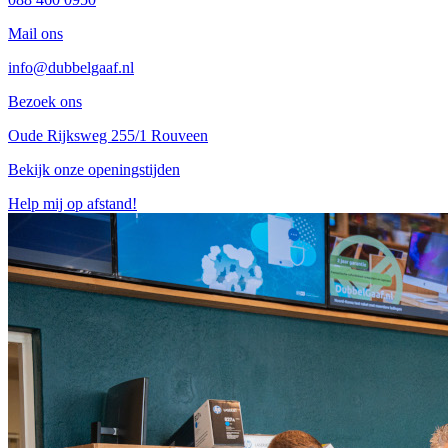
Mail ons
info@dubbelgaaf.nl
Bezoek ons
Oude Rijksweg 255/1 Rouveen
Bekijk onze openingstijden
Help mij op afstand!