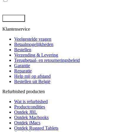
door deze site. -
Privacybeleid
*
Klantenservice
Veelgestelde vragen
Betaalmogelijkheden
Bestellen
Verzending & Levering
Terugbetaal- en retourneringsbeleid
Garantie
Reparatie
Help mij op afstand
Bestellen uit België
Refurbished producten
Wat is refurbished
Productcondities
Ontdek JBL
Ontdek Macbooks
Ontdek iMacs
Ontdek Rugged Tablets