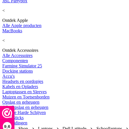
JBL Partybox
<
Ontdek Apple
Alle Apple producten
MacBooks
<
Ontdek Accessoires
Alle Accessoires
Componenten
Farming Simulator 25
Docking stations
Accu's
Headsets en oordopjes
Kabels en Opladers
Laptoptassen en Sleeves
Muizen en Toetsenborden
Opslag en geheugen
Alle Opslag en geheugen
Externe Harde Schijven
USB Sticks
Uitbreidingen
9,6
Home
Shop
Laptops
Dell Latitude
Schoollaptops