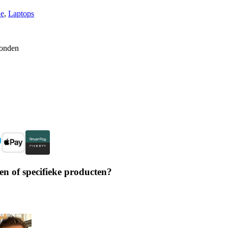
de
, 
Laptops
zonden
en of specifieke producten?