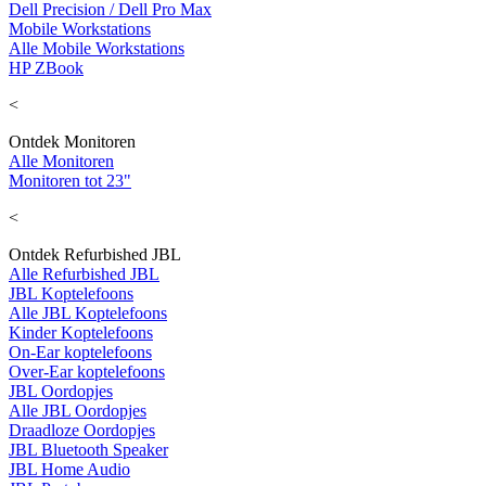
Dell Precision / Dell Pro Max
Mobile Workstations
Alle Mobile Workstations
HP ZBook
<
Ontdek Monitoren
Alle Monitoren
Monitoren tot 23"
<
Ontdek Refurbished JBL
Alle Refurbished JBL
JBL Koptelefoons
Alle JBL Koptelefoons
Kinder Koptelefoons
On-Ear koptelefoons
Over-Ear koptelefoons
JBL Oordopjes
Alle JBL Oordopjes
Draadloze Oordopjes
JBL Bluetooth Speaker
JBL Home Audio