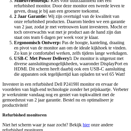
Milieuvriendelijk:
Kies voor duurzaamheid met een
refurbished monitor. Door deze monitor een tweede leven te
geven, draag je bij aan een groenere toekomst.
2 Jaar Garantie:
Wij zijn overtuigd van de kwaliteit van
onze refurbished producten. Daarom bieden we een garantie
van 2 jaar, zodat je met vertrouwen kunt investeren. Mocht er
toch onverwachts wat met je product aan de hand zijn dan
staat ons team 6 dagen per week voor je klaar.
Ergonomisch Ontwerp:
Pas de hoogte, kanteling, draaiing
en pivot van de monitor aan om de ideale kijkhoek te vinden.
Zo kun je comfortabel werken, zelfs tijdens lange werkdagen.
USB-C Met Power Delivery!:
De monitor is uitgerust met
diverse aansluitingsmogelijkheden, waaronder DisplayPort en
HDMI. Dit scherm heeft daarbij ook een USB-C aansluiting
die apparaten ook tegelijkertijd kan opladen tot wel 65 Watt!
Investeer in een refurbished Dell P2419H monitor en ervaar de
voordelen van high-end technologie zonder het prijskaartje. Verbeter
je werkruimte vandaag nog en geniet van topkwaliteit met de
gemoedsrust van 2 jaar garantie. Bestel nu en optimaliseer je
productiviteit!
Refurbished monitoren
Niet het scherm waar je naar zocht? Bekijk
hier
onze andere
refurbished monitoren.