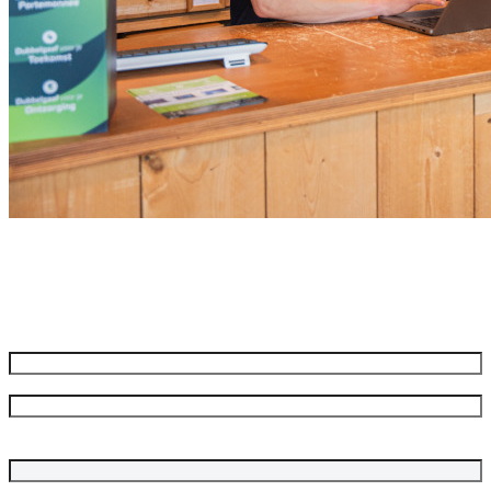
Meld je aan voor onze nieuwsbrief
Ontvang de beste aanbiedingen en adviezen
Naam
*
Voornaam
Achternaam
Bedrijfsnaam