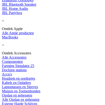
Draadloze Oordopjes
JBL Bluetooth Speaker
JBL Home Audio
JBL Partybox
<
Ontdek Apple
Alle Apple producten
MacBooks
<
Ontdek Accessoires
Alle Accessoires
Componenten
Farming Simulator 25
Docking stations
Accu's
Headsets en oordopjes
Kabels en Opladers
Laptoptassen en Sleeves
Muizen en Toetsenborden
Opslag en geheugen
Alle Opslag en geheugen
Externe Harde Schijven