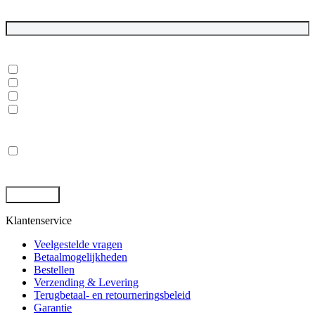
E-mailadres
*
In welke onderwerpen ben je geïnteresseerd?
*
Dubbelgaaf winkel en werkplaats
Laptops, desktops en monitoren
Rugged tablets en laptops
(Mobile) Workstations
Privacy
*
Ik ga akkoord met de opslag en behandeling van mijn gegevens
door deze site. -
Privacybeleid
*
Klantenservice
Veelgestelde vragen
Betaalmogelijkheden
Bestellen
Verzending & Levering
Terugbetaal- en retourneringsbeleid
Garantie