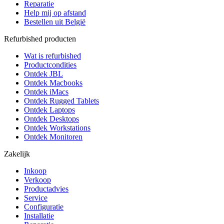
Reparatie
Help mij op afstand
Bestellen uit België
Refurbished producten
Wat is refurbished
Productcondities
Ontdek JBL
Ontdek Macbooks
Ontdek iMacs
Ontdek Rugged Tablets
Ontdek Laptops
Ontdek Desktops
Ontdek Workstations
Ontdek Monitoren
Zakelijk
Inkoop
Verkoop
Productadvies
Service
Configuratie
Installatie