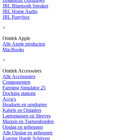
Draadloze Oordopjes
JBL Bluetooth Speaker
JBL Home Audio
JBL Partybox
<
Ontdek Apple
Alle Apple producten
MacBooks
<
Ontdek Accessoires
Alle Accessoires
Componenten
Farming Simulator 25
Docking stations
Accu's
Headsets en oordopjes
Kabels en Opladers
Laptoptassen en Sleeves
Muizen en Toetsenborden
Opslag en geheugen
Alle Opslag en geheugen
Externe Harde Schijven