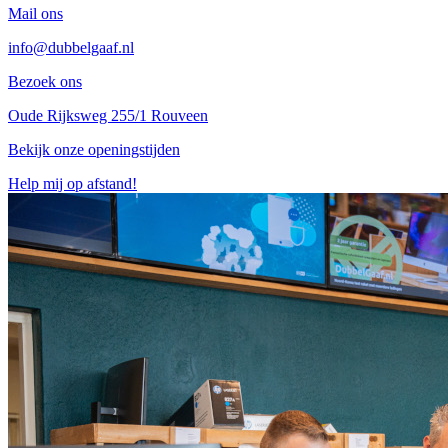
Mail ons
info@dubbelgaaf.nl
Bezoek ons
Oude Rijksweg 255/1 Rouveen
Bekijk onze openingstijden
Help mij op afstand!