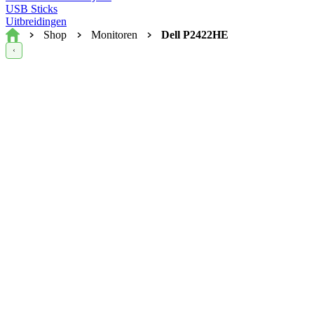
USB Sticks
Uitbreidingen
Home
Shop
Monitoren
Dell P2422HE