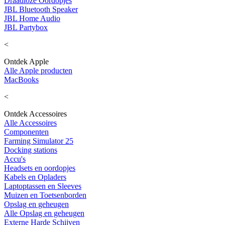
Draadloze Oordopjes
JBL Bluetooth Speaker
JBL Home Audio
JBL Partybox
<
Ontdek Apple
Alle Apple producten
MacBooks
<
Ontdek Accessoires
Alle Accessoires
Componenten
Farming Simulator 25
Docking stations
Accu's
Headsets en oordopjes
Kabels en Opladers
Laptoptassen en Sleeves
Muizen en Toetsenborden
Opslag en geheugen
Alle Opslag en geheugen
Externe Harde Schijven