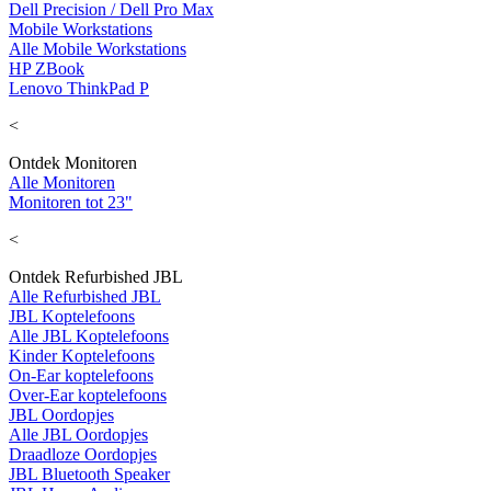
Dell Precision / Dell Pro Max
Mobile Workstations
Alle Mobile Workstations
HP ZBook
Lenovo ThinkPad P
<
Ontdek Monitoren
Alle Monitoren
Monitoren tot 23"
<
Ontdek Refurbished JBL
Alle Refurbished JBL
JBL Koptelefoons
Alle JBL Koptelefoons
Kinder Koptelefoons
On-Ear koptelefoons
Over-Ear koptelefoons
JBL Oordopjes
Alle JBL Oordopjes
Draadloze Oordopjes
JBL Bluetooth Speaker