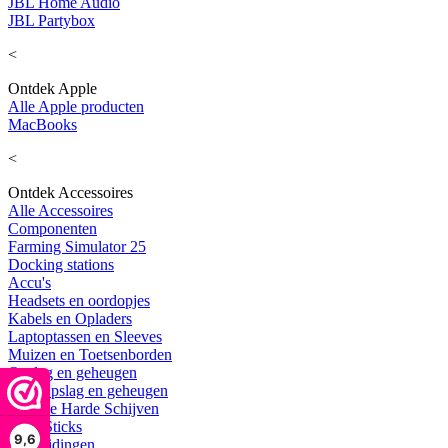
JBL Home Audio
JBL Partybox
<
Ontdek Apple
Alle Apple producten
MacBooks
<
Ontdek Accessoires
Alle Accessoires
Componenten
Farming Simulator 25
Docking stations
Accu's
Headsets en oordopjes
Kabels en Opladers
Laptoptassen en Sleeves
Muizen en Toetsenborden
Opslag en geheugen
Alle Opslag en geheugen
Externe Harde Schijven
USB Sticks
9,6
Uitbreidingen