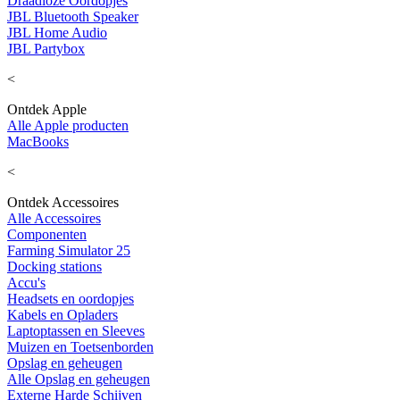
Draadloze Oordopjes
JBL Bluetooth Speaker
JBL Home Audio
JBL Partybox
<
Ontdek Apple
Alle Apple producten
MacBooks
<
Ontdek Accessoires
Alle Accessoires
Componenten
Farming Simulator 25
Docking stations
Accu's
Headsets en oordopjes
Kabels en Opladers
Laptoptassen en Sleeves
Muizen en Toetsenborden
Opslag en geheugen
Alle Opslag en geheugen
Externe Harde Schijven