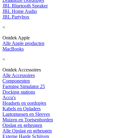
Draadloze Oordopjes
JBL Bluetooth Speaker
JBL Home Audio
JBL Partybox
<
Ontdek Apple
Alle Apple producten
MacBooks
<
Ontdek Accessoires
Alle Accessoires
Componenten
Farming Simulator 25
Docking stations
Accu's
Headsets en oordopjes
Kabels en Opladers
Laptoptassen en Sleeves
Muizen en Toetsenborden
Opslag en geheugen
Alle Opslag en geheugen
Externe Harde Schijven