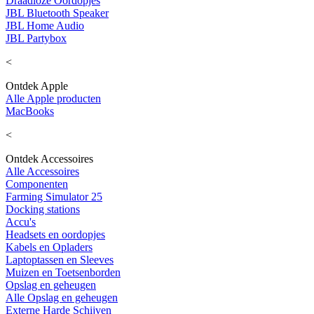
Draadloze Oordopjes
JBL Bluetooth Speaker
JBL Home Audio
JBL Partybox
<
Ontdek Apple
Alle Apple producten
MacBooks
<
Ontdek Accessoires
Alle Accessoires
Componenten
Farming Simulator 25
Docking stations
Accu's
Headsets en oordopjes
Kabels en Opladers
Laptoptassen en Sleeves
Muizen en Toetsenborden
Opslag en geheugen
Alle Opslag en geheugen
Externe Harde Schijven