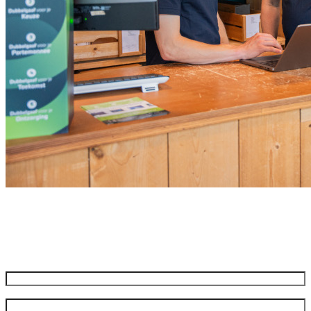
Meld je aan voor onze nieuwsbrief
Ontvang de beste aanbiedingen en adviezen
Naam
*
Voornaam
Achternaam