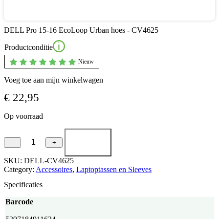
DELL Pro 15-16 EcoLoop Urban hoes - CV4625
Productconditie
Nieuw
Voeg toe aan mijn winkelwagen
€
22,95
Op voorraad
DELL
-
+
Pro
15-
SKU:
DELL-CV4625
16
Category:
Accessoires
, 
Laptoptassen en Sleeves
EcoLoop
Specificaties
Urban
hoes
Barcode
-
CV4625