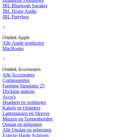
Draadloze Oordopjes
JBL Bluetooth Speaker
JBL Home Audio
JBL Partybox
<
Ontdek Apple
Alle Apple producten
MacBooks
<
Ontdek Accessoires
Alle Accessoires
Componenten
Farming Simulator 25
Docking stations
Accu's
Headsets en oordopjes
Kabels en Opladers
Laptoptassen en Sleeves
Muizen en Toetsenborden
Opslag en geheugen
Alle Opslag en geheugen
Externe Harde Schijven