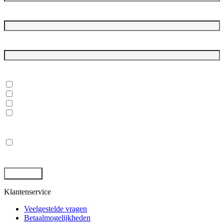
Bedrijfsnaam
E-mailadres
*
In welke onderwerpen ben je geïnteresseerd?
*
Dubbelgaaf winkel en werkplaats
Laptops, desktops en monitoren
Rugged tablets en laptops
(Mobile) Workstations
Privacy
*
Ik ga akkoord met de opslag en behandeling van mijn gegevens
door deze site. -
Privacybeleid
*
Klantenservice
Veelgestelde vragen
Betaalmogelijkheden