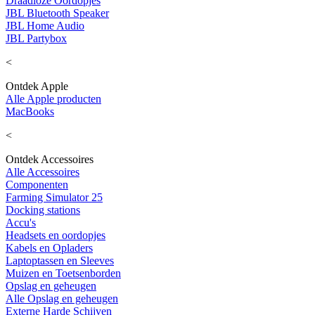
Draadloze Oordopjes
JBL Bluetooth Speaker
JBL Home Audio
JBL Partybox
<
Ontdek Apple
Alle Apple producten
MacBooks
<
Ontdek Accessoires
Alle Accessoires
Componenten
Farming Simulator 25
Docking stations
Accu's
Headsets en oordopjes
Kabels en Opladers
Laptoptassen en Sleeves
Muizen en Toetsenborden
Opslag en geheugen
Alle Opslag en geheugen
Externe Harde Schijven