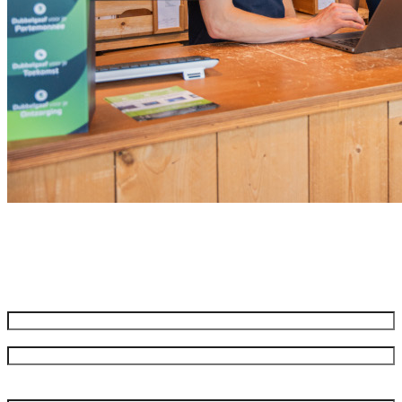
Meld je aan voor onze nieuwsbrief
Ontvang de beste aanbiedingen en adviezen
Naam
*
Voornaam
Achternaam
Bedrijfsnaam