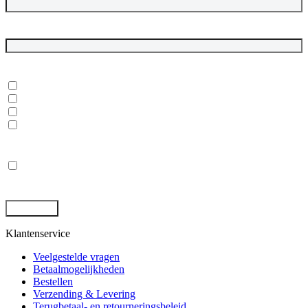
E-mailadres
*
In welke onderwerpen ben je geïnteresseerd?
*
Dubbelgaaf winkel en werkplaats
Laptops, desktops en monitoren
Rugged tablets en laptops
(Mobile) Workstations
Privacy
*
Ik ga akkoord met de opslag en behandeling van mijn gegevens
door deze site. -
Privacybeleid
*
Klantenservice
Veelgestelde vragen
Betaalmogelijkheden
Bestellen
Verzending & Levering
Terugbetaal- en retourneringsbeleid