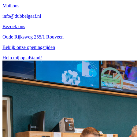
Mail ons
info@dubbelgaaf.nl
Bezoek ons
Oude Rijksweg 255/1 Rouveen
Bekijk onze openingstijden
Help mij op afstand!