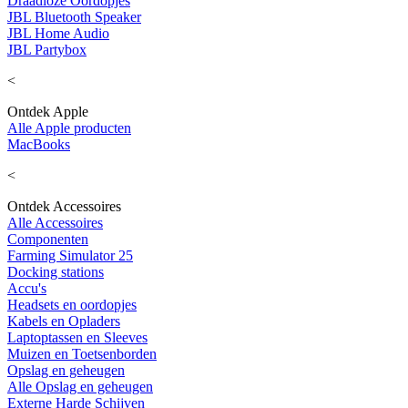
Draadloze Oordopjes
JBL Bluetooth Speaker
JBL Home Audio
JBL Partybox
<
Ontdek Apple
Alle Apple producten
MacBooks
<
Ontdek Accessoires
Alle Accessoires
Componenten
Farming Simulator 25
Docking stations
Accu's
Headsets en oordopjes
Kabels en Opladers
Laptoptassen en Sleeves
Muizen en Toetsenborden
Opslag en geheugen
Alle Opslag en geheugen
Externe Harde Schijven