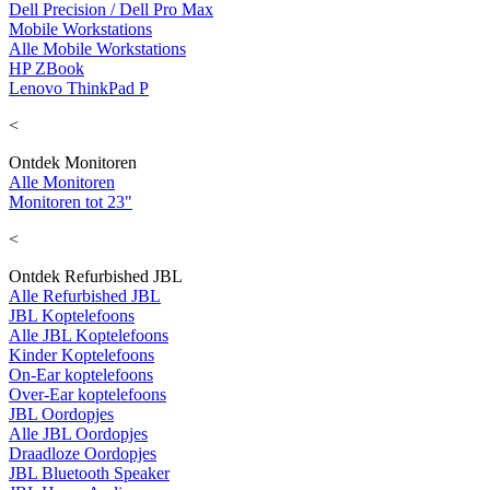
Dell Precision / Dell Pro Max
Mobile Workstations
Alle Mobile Workstations
HP ZBook
Lenovo ThinkPad P
<
Ontdek Monitoren
Alle Monitoren
Monitoren tot 23"
<
Ontdek Refurbished JBL
Alle Refurbished JBL
JBL Koptelefoons
Alle JBL Koptelefoons
Kinder Koptelefoons
On-Ear koptelefoons
Over-Ear koptelefoons
JBL Oordopjes
Alle JBL Oordopjes
Draadloze Oordopjes
JBL Bluetooth Speaker