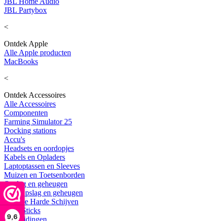
JBL Home Audio
JBL Partybox
<
Ontdek Apple
Alle Apple producten
MacBooks
<
Ontdek Accessoires
Alle Accessoires
Componenten
Farming Simulator 25
Docking stations
Accu's
Headsets en oordopjes
Kabels en Opladers
Laptoptassen en Sleeves
Muizen en Toetsenborden
Opslag en geheugen
Alle Opslag en geheugen
Externe Harde Schijven
USB Sticks
9,6
Uitbreidingen