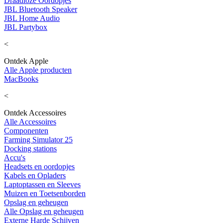
Draadloze Oordopjes
JBL Bluetooth Speaker
JBL Home Audio
JBL Partybox
<
Ontdek Apple
Alle Apple producten
MacBooks
<
Ontdek Accessoires
Alle Accessoires
Componenten
Farming Simulator 25
Docking stations
Accu's
Headsets en oordopjes
Kabels en Opladers
Laptoptassen en Sleeves
Muizen en Toetsenborden
Opslag en geheugen
Alle Opslag en geheugen
Externe Harde Schijven