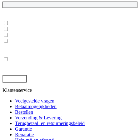
In welke onderwerpen ben je geïnteresseerd?
*
Dubbelgaaf winkel en werkplaats
Laptops, desktops en monitoren
Rugged tablets en laptops
(Mobile) Workstations
Privacy
*
Ik ga akkoord met de opslag en behandeling van mijn gegevens
door deze site. -
Privacybeleid
*
Klantenservice
Veelgestelde vragen
Betaalmogelijkheden
Bestellen
Verzending & Levering
Terugbetaal- en retourneringsbeleid
Garantie
Reparatie