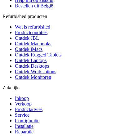
Help mij op afstand
Bestellen uit België
Refurbished producten
Wat is refurbished
Productcondities
Ontdek JBL
Ontdek Macbooks
Ontdek iMacs
Ontdek Rugged Tablets
Ontdek Laptops
Ontdek Desktops
Ontdek Workstations
Ontdek Monitoren
Zakelijk
Inkoop
Verkoop
Productadvies
Service
Configuratie
Installatie
Reparatie