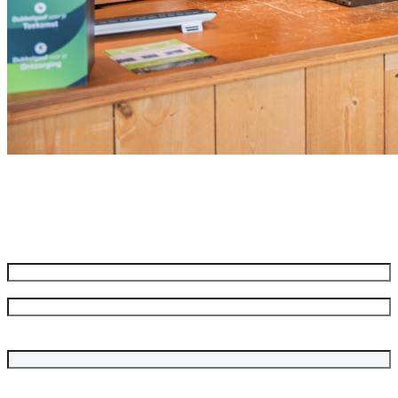
Meld je aan voor onze nieuwsbrief
Ontvang de beste aanbiedingen en adviezen
Naam
*
Voornaam
Achternaam
Bedrijfsnaam
E-mailadres
*