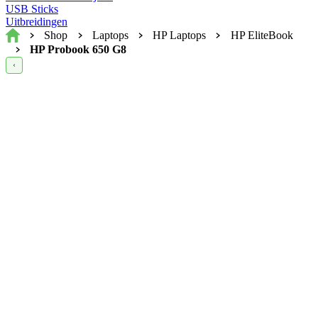
USB Sticks
Uitbreidingen
Home
Shop
Laptops
HP Laptops
HP EliteBook
HP Probook 650 G8