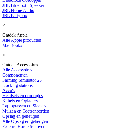
Draadloze Oordopjes
JBL Bluetooth Speaker
JBL Home Audio
JBL Partybox
<
Ontdek Apple
Alle Apple producten
MacBooks
<
Ontdek Accessoires
Alle Accessoires
Componenten
Farming Simulator 25
Docking stations
Accu's
Headsets en oordopjes
Kabels en Opladers
Laptoptassen en Sleeves
Muizen en Toetsenborden
Opslag en geheugen
Alle Opslag en geheugen
Externe Harde Schijven