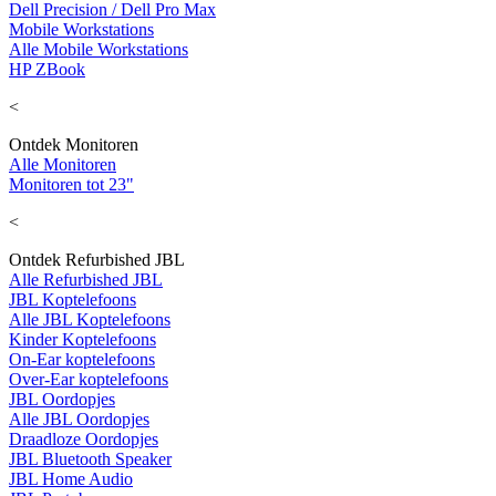
Dell Precision / Dell Pro Max
Mobile Workstations
Alle Mobile Workstations
HP ZBook
<
Ontdek Monitoren
Alle Monitoren
Monitoren tot 23"
<
Ontdek Refurbished JBL
Alle Refurbished JBL
JBL Koptelefoons
Alle JBL Koptelefoons
Kinder Koptelefoons
On-Ear koptelefoons
Over-Ear koptelefoons
JBL Oordopjes
Alle JBL Oordopjes
Draadloze Oordopjes
JBL Bluetooth Speaker
JBL Home Audio