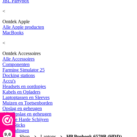
JBL Partybox
<
Ontdek Apple
Alle Apple producten
MacBooks
<
Ontdek Accessoires
Alle Accessoires
Componenten
Farming Simulator 25
Docking stations
Accu's
Headsets en oordopjes
Kabels en Opladers
Laptoptassen en Sleeves
Muizen en Toetsenborden
Opslag en geheugen
Alle Opslag en geheugen
Externe Harde Schijven
USB Sticks
Uitbreidingen
9,6
Home
Shop
Laptops
HP Probook 6570B (HDD)