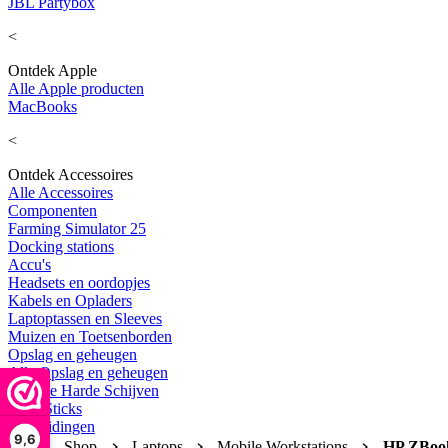
JBL Partybox
<
Ontdek Apple
Alle Apple producten
MacBooks
<
Ontdek Accessoires
Alle Accessoires
Componenten
Farming Simulator 25
Docking stations
Accu's
Headsets en oordopjes
Kabels en Opladers
Laptoptassen en Sleeves
Muizen en Toetsenborden
Opslag en geheugen
Alle Opslag en geheugen
Externe Harde Schijven
USB Sticks
Uitbreidingen
9,6
Home
Shop
Laptops
Mobile Workstations
HP ZBoo