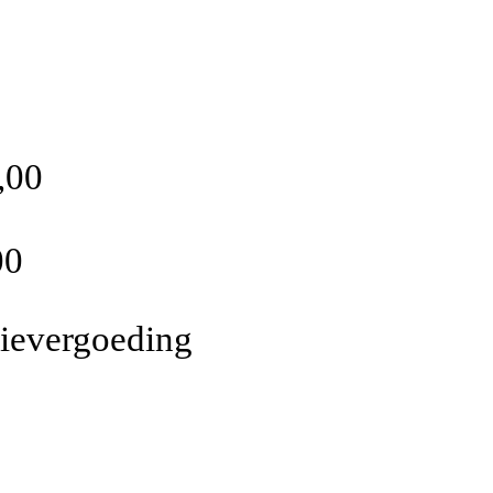
,00
00
pievergoeding