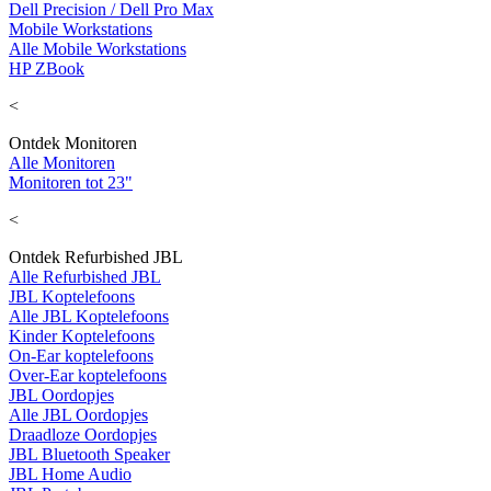
Dell Precision / Dell Pro Max
Mobile Workstations
Alle Mobile Workstations
HP ZBook
<
Ontdek Monitoren
Alle Monitoren
Monitoren tot 23"
<
Ontdek Refurbished JBL
Alle Refurbished JBL
JBL Koptelefoons
Alle JBL Koptelefoons
Kinder Koptelefoons
On-Ear koptelefoons
Over-Ear koptelefoons
JBL Oordopjes
Alle JBL Oordopjes
Draadloze Oordopjes
JBL Bluetooth Speaker
JBL Home Audio