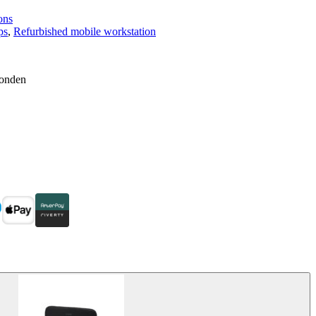
ons
ps
, 
Refurbished mobile workstation
zonden