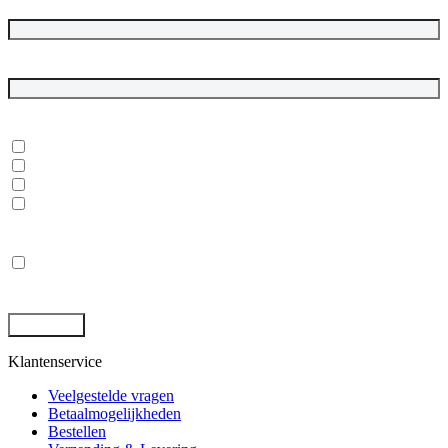
Bedrijfsnaam
E-mailadres
*
In welke onderwerpen ben je geïnteresseerd?
*
Dubbelgaaf winkel en werkplaats
Laptops, desktops en monitoren
Rugged tablets en laptops
(Mobile) Workstations
Privacy
*
Ik ga akkoord met de opslag en behandeling van mijn gegevens
door deze site. -
Privacybeleid
*
Klantenservice
Veelgestelde vragen
Betaalmogelijkheden
Bestellen