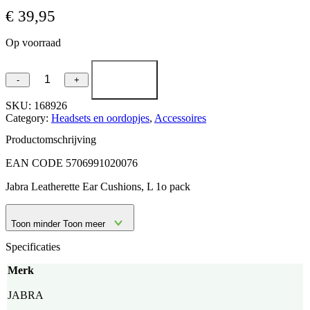
€
39,95
Op voorraad
Jabra
-
+
Pro
9400/900
SKU:
168926
Lederen
Category:
Headsets en oordopjes
, 
Accessoires
oorkussentjes
Productomschrijving
Koptelefoonkussen
-
EAN CODE 5706991020076
Zwart
aantal
Jabra Leatherette Ear Cushions, L 1o pack
Toon minder
Toon meer
Specificaties
Merk
JABRA