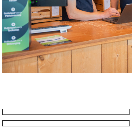
Meld je aan voor onze nieuwsbrief
Ontvang de beste aanbiedingen en adviezen
Naam
*
Voornaam
Achternaam