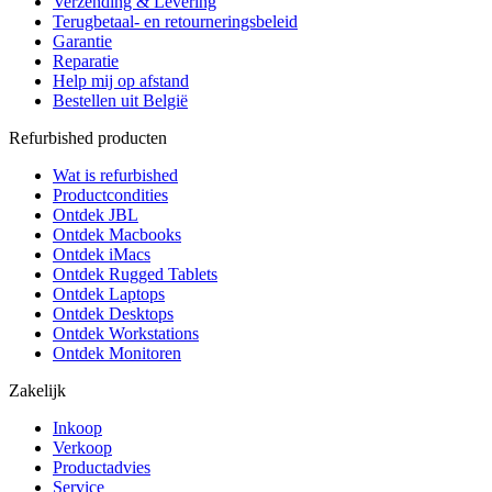
Verzending & Levering
Terugbetaal- en retourneringsbeleid
Garantie
Reparatie
Help mij op afstand
Bestellen uit België
Refurbished producten
Wat is refurbished
Productcondities
Ontdek JBL
Ontdek Macbooks
Ontdek iMacs
Ontdek Rugged Tablets
Ontdek Laptops
Ontdek Desktops
Ontdek Workstations
Ontdek Monitoren
Zakelijk
Inkoop
Verkoop
Productadvies
Service