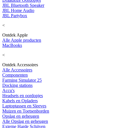
Draadloze Oordopjes
JBL Bluetooth Speaker
JBL Home Audio
JBL Partybox
<
Ontdek Apple
Alle Apple producten
MacBooks
<
Ontdek Accessoires
Alle Accessoires
Componenten
Farming Simulator 25
Docking stations
Accu's
Headsets en oordopjes
Kabels en Opladers
Laptoptassen en Sleeves
Muizen en Toetsenborden
Opslag en geheugen
Alle Opslag en geheugen
Externe Harde Schijven