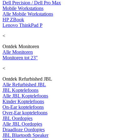
Dell Precision / Dell Pro Max
Mobile Workstations
Alle Mobile Workstations
HP ZBook
Lenovo ThinkPad P
<
Ontdek Monitoren
Alle Monitoren
Monitoren tot 23"
<
Ontdek Refurbished JBL
Alle Refurbished JBL
JBL Koptelefoons
Alle JBL Koptelefoons
Kinder Koptelefoons
On-Ear koptelefoons
Over-Ear koptelefoons
JBL Oordopjes
Alle JBL Oordopjes
Draadloze Oordopjes
JBL Bluetooth Speaker