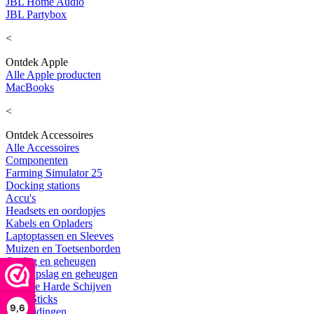
JBL Home Audio
JBL Partybox
<
Ontdek Apple
Alle Apple producten
MacBooks
<
Ontdek Accessoires
Alle Accessoires
Componenten
Farming Simulator 25
Docking stations
Accu's
Headsets en oordopjes
Kabels en Opladers
Laptoptassen en Sleeves
Muizen en Toetsenborden
Opslag en geheugen
Alle Opslag en geheugen
Externe Harde Schijven
USB Sticks
9,6
Uitbreidingen