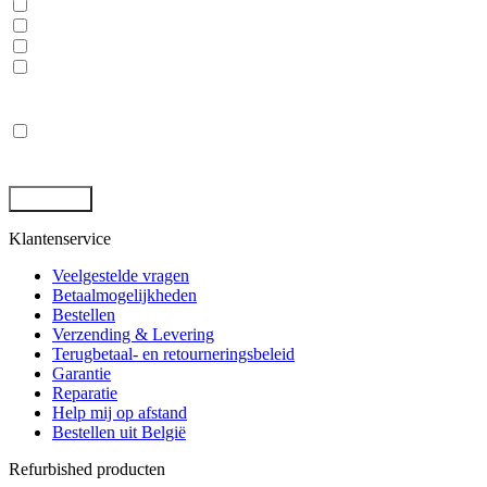
Dubbelgaaf winkel en werkplaats
Laptops, desktops en monitoren
Rugged tablets en laptops
(Mobile) Workstations
Privacy
*
Ik ga akkoord met de opslag en behandeling van mijn gegevens
door deze site. -
Privacybeleid
*
Klantenservice
Veelgestelde vragen
Betaalmogelijkheden
Bestellen
Verzending & Levering
Terugbetaal- en retourneringsbeleid
Garantie
Reparatie
Help mij op afstand
Bestellen uit België
Refurbished producten