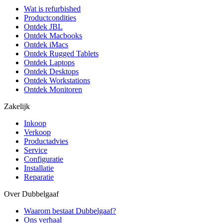
Wat is refurbished
Productcondities
Ontdek JBL
Ontdek Macbooks
Ontdek iMacs
Ontdek Rugged Tablets
Ontdek Laptops
Ontdek Desktops
Ontdek Workstations
Ontdek Monitoren
Zakelijk
Inkoop
Verkoop
Productadvies
Service
Configuratie
Installatie
Reparatie
Over Dubbelgaaf
Waarom bestaat Dubbelgaaf?
Ons verhaal