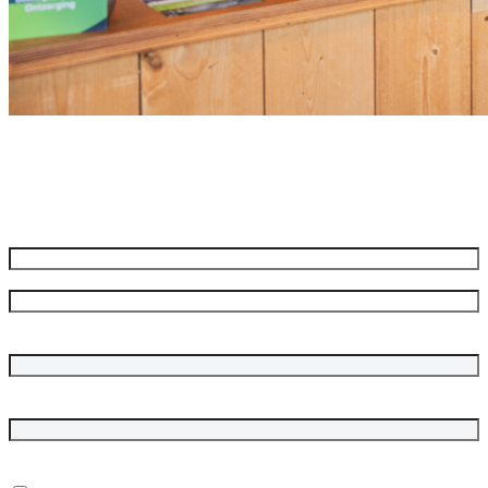
Meld je aan voor onze nieuwsbrief
Ontvang de beste aanbiedingen en adviezen
Naam
*
Voornaam
Achternaam
Bedrijfsnaam
E-mailadres
*
In welke onderwerpen ben je geïnteresseerd?
*