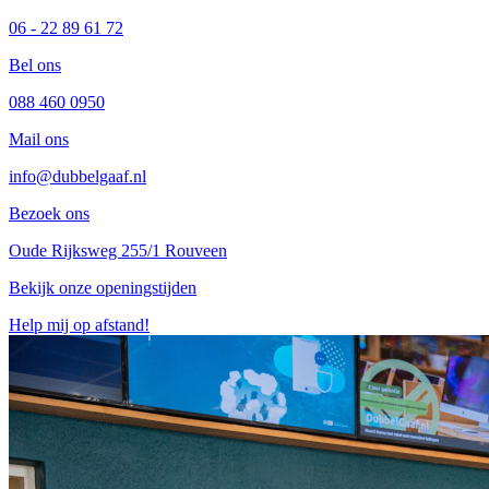
06 - 22 89 61 72
Bel ons
088 460 0950
Mail ons
info@dubbelgaaf.nl
Bezoek ons
Oude Rijksweg 255/1 Rouveen
Bekijk onze openingstijden
Help mij op afstand!