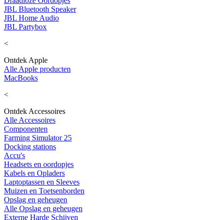
Draadloze Oordopjes
JBL Bluetooth Speaker
JBL Home Audio
JBL Partybox
<
Ontdek Apple
Alle Apple producten
MacBooks
<
Ontdek Accessoires
Alle Accessoires
Componenten
Farming Simulator 25
Docking stations
Accu's
Headsets en oordopjes
Kabels en Opladers
Laptoptassen en Sleeves
Muizen en Toetsenborden
Opslag en geheugen
Alle Opslag en geheugen
Externe Harde Schijven