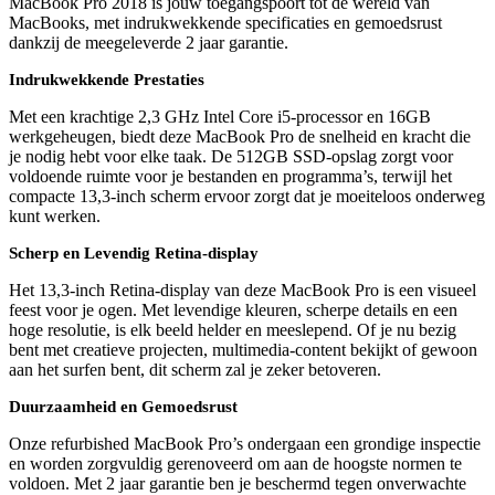
MacBook Pro 2018 is jouw toegangspoort tot de wereld van
MacBooks, met indrukwekkende specificaties en gemoedsrust
dankzij de meegeleverde 2 jaar garantie.
Indrukwekkende Prestaties
Met een krachtige 2,3 GHz Intel Core i5-processor en 16GB
werkgeheugen, biedt deze MacBook Pro de snelheid en kracht die
je nodig hebt voor elke taak. De 512GB SSD-opslag zorgt voor
voldoende ruimte voor je bestanden en programma’s, terwijl het
compacte 13,3-inch scherm ervoor zorgt dat je moeiteloos onderweg
kunt werken.
Scherp en Levendig Retina-display
Het 13,3-inch Retina-display van deze MacBook Pro is een visueel
feest voor je ogen. Met levendige kleuren, scherpe details en een
hoge resolutie, is elk beeld helder en meeslepend. Of je nu bezig
bent met creatieve projecten, multimedia-content bekijkt of gewoon
aan het surfen bent, dit scherm zal je zeker betoveren.
Duurzaamheid en Gemoedsrust
Onze refurbished MacBook Pro’s ondergaan een grondige inspectie
en worden zorgvuldig gerenoveerd om aan de hoogste normen te
voldoen. Met 2 jaar garantie ben je beschermd tegen onverwachte