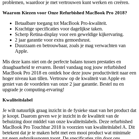
problemen, waardoor je met vertrouwen kunt werken en creëren.
Waarom Kiezen voor Onze Refurbished MacBook Pro 2018?
Betaalbare toegang tot MacBook Pro-kwaliteit.
Krachtige specificaties voor dagelijkse taken.
Scherp Retina-display voor een geweldige kijkervaring.
2 jaar garantie voor extra gemoedsrust.
Duurzaam en betrouwbaar, zoals je mag verwachten van
Apple.
Mis deze kans niet om de perfecte balans tussen prestaties en
draagbaarheid te ervaren. Bestel vandaag nog jouw refurbished
MacBook Pro 2018 en ontdek hoe deze jouw productiviteit naar een
hoger niveau kan tillen. Vertrouw op de kwaliteit van Apple en
geniet van de voordelen van onze 2 jaar garantie. Bestel nu en
upgrade je computing-ervaring!
Kwaliteitslabel
Je wilt natuurlijk graag inzicht in de fysieke staat van het product dat
je koopt. Daarom geven we je inzicht in de kwaliteit van de
behuizing door middel van onze kwaliteitslabels. Deze refurbished
MacBook Pro Touchbar 2018 is voorzien van kwaliteitslabel A. Dit
betekent dat je te maken hebt met een mooi product wat minimale
tot geen gebruikssporen toont. De specificaties zijn door ons