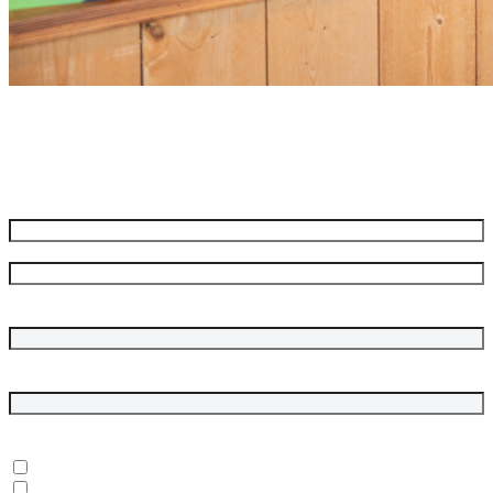
Meld je aan voor onze nieuwsbrief
Ontvang de beste aanbiedingen en adviezen
Naam
*
Voornaam
Achternaam
Bedrijfsnaam
E-mailadres
*
In welke onderwerpen ben je geïnteresseerd?
*
Dubbelgaaf winkel en werkplaats
Laptops, desktops en monitoren