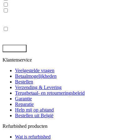
Rugged tablets en laptops
(Mobile) Workstations
Privacy
*
Ik ga akkoord met de opslag en behandeling van mijn gegevens
door deze site. -
Privacybeleid
*
Klantenservice
Veelgestelde vragen
Betaalmogelijkheden
Bestellen
Verzending & Levering
Terugbetaal- en retourneringsbeleid
Garantie
Reparatie
Help mij op afstand
Bestellen uit België
Refurbished producten
Wat is refurbished