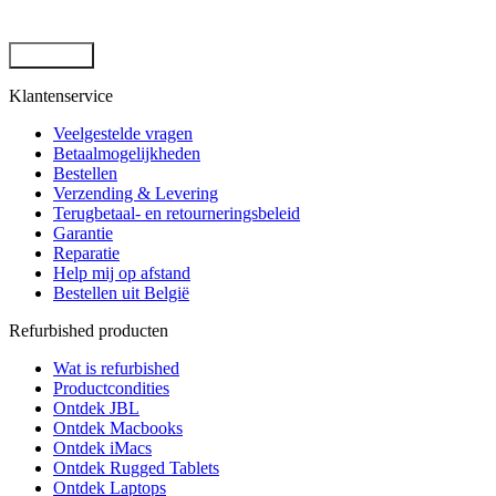
door deze site. -
Privacybeleid
*
Klantenservice
Veelgestelde vragen
Betaalmogelijkheden
Bestellen
Verzending & Levering
Terugbetaal- en retourneringsbeleid
Garantie
Reparatie
Help mij op afstand
Bestellen uit België
Refurbished producten
Wat is refurbished
Productcondities
Ontdek JBL
Ontdek Macbooks
Ontdek iMacs
Ontdek Rugged Tablets
Ontdek Laptops