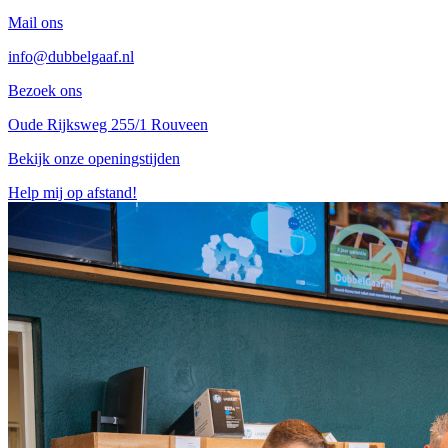
Mail ons
info@dubbelgaaf.nl
Bezoek ons
Oude Rijksweg 255/1 Rouveen
Bekijk onze openingstijden
Help mij op afstand!