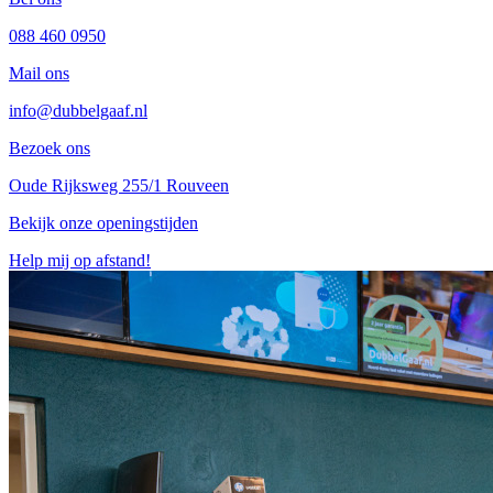
088 460 0950
Mail ons
info@dubbelgaaf.nl
Bezoek ons
Oude Rijksweg 255/1 Rouveen
Bekijk onze openingstijden
Help mij op afstand!