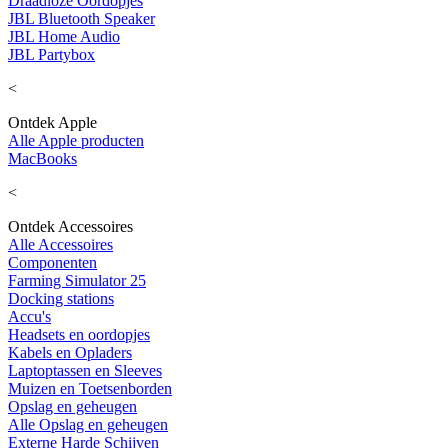
Draadloze Oordopjes
JBL Bluetooth Speaker
JBL Home Audio
JBL Partybox
<
Ontdek Apple
Alle Apple producten
MacBooks
<
Ontdek Accessoires
Alle Accessoires
Componenten
Farming Simulator 25
Docking stations
Accu's
Headsets en oordopjes
Kabels en Opladers
Laptoptassen en Sleeves
Muizen en Toetsenborden
Opslag en geheugen
Alle Opslag en geheugen
Externe Harde Schijven