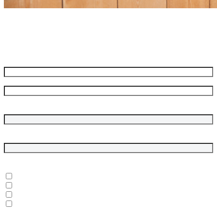
Meld je aan voor onze nieuwsbrief
Ontvang de beste aanbiedingen en adviezen
Naam
*
Voornaam
Achternaam
Bedrijfsnaam
E-mailadres
*
In welke onderwerpen ben je geïnteresseerd?
*
Dubbelgaaf winkel en werkplaats
Laptops, desktops en monitoren
Rugged tablets en laptops
(Mobile) Workstations