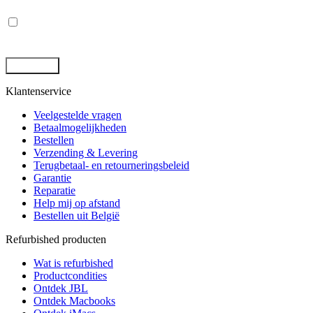
Privacy
*
Ik ga akkoord met de opslag en behandeling van mijn gegevens
door deze site. -
Privacybeleid
*
Klantenservice
Veelgestelde vragen
Betaalmogelijkheden
Bestellen
Verzending & Levering
Terugbetaal- en retourneringsbeleid
Garantie
Reparatie
Help mij op afstand
Bestellen uit België
Refurbished producten
Wat is refurbished
Productcondities
Ontdek JBL
Ontdek Macbooks